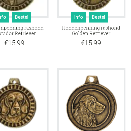
nfo
Bestel
Info
Bestel
npenning rashond
Hondenpenning rashond
brador Retriever
Golden Retriever
€
15.99
€
15.99