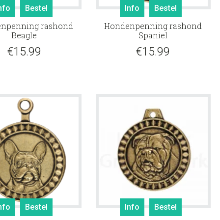
nfo
Bestel
Info
Bestel
npenning rashond
Hondenpenning rashond
Beagle
Spaniel
€
15.99
€
15.99
nfo
Bestel
Info
Bestel