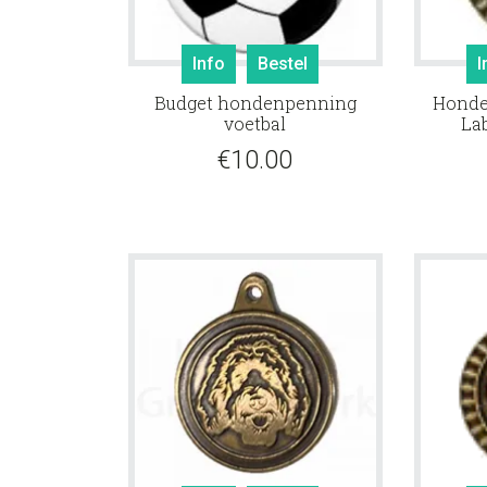
Info
Bestel
I
Budget hondenpenning
Honde
voetbal
La
€
10.00