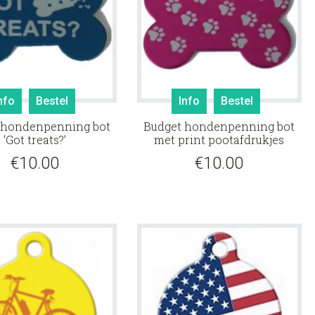
nfo
Bestel
Info
Bestel
 hondenpenning bot
Budget hondenpenning bot
‘Got treats?’
met print pootafdrukjes
€
10.00
€
10.00