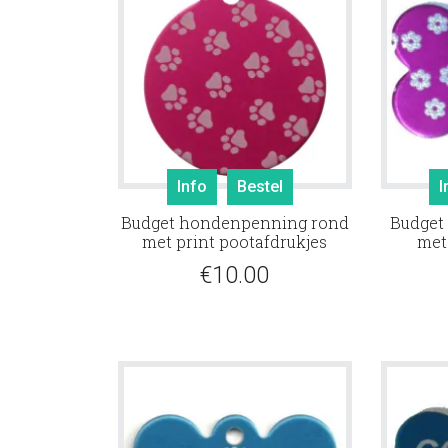
Info
Bestel
I
Budget hondenpenning rond
Budget
met print pootafdrukjes
met
€
10.00