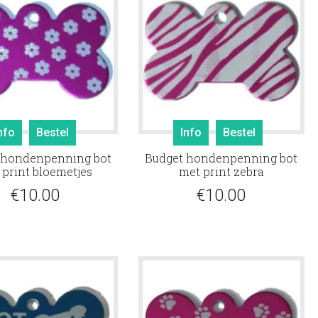
nfo
Bestel
Info
Bestel
 hondenpenning bot
Budget hondenpenning bot
 print bloemetjes
met print zebra
€
10.00
€
10.00