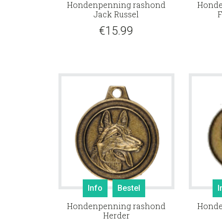
Hondenpenning rashond
Honde
Jack Russel
F
€
15.99
Info
Bestel
I
Hondenpenning rashond
Honde
Herder