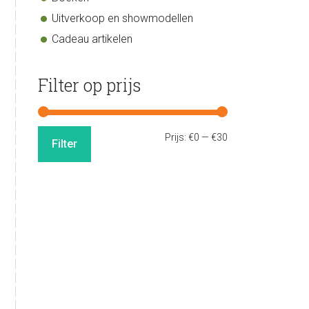
Uitverkoop en showmodellen
Cadeau artikelen
Filter op prijs
Min.
Max.
Prijs:
€0
—
€30
Filter
prijs
prijs