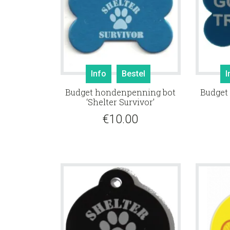
Info
Bestel
I
Budget hondenpenning bot
Budget
‘Shelter Survivor’
€
10.00