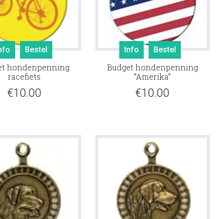
nfo
Bestel
Info
Bestel
et hondenpenning
Budget hondenpenning
racefiets
“Amerika”
€
10.00
€
10.00