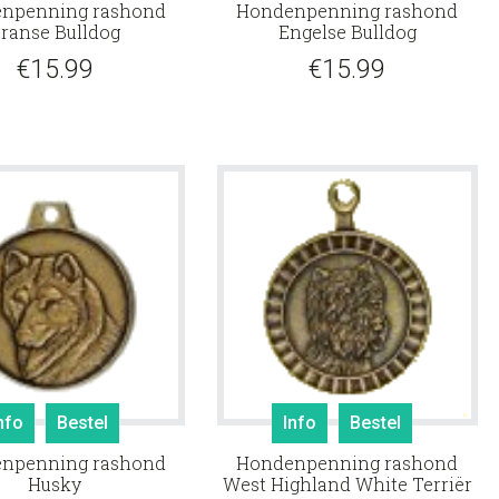
npenning rashond
Hondenpenning rashond
ranse Bulldog
Engelse Bulldog
€
15.99
€
15.99
nfo
Bestel
Info
Bestel
npenning rashond
Hondenpenning rashond
Husky
West Highland White Terriër