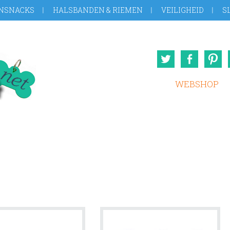
NSNACKS
HALSBANDEN & RIEMEN
VEILIGHEID
S
Twitter
Face
WEBSHOP