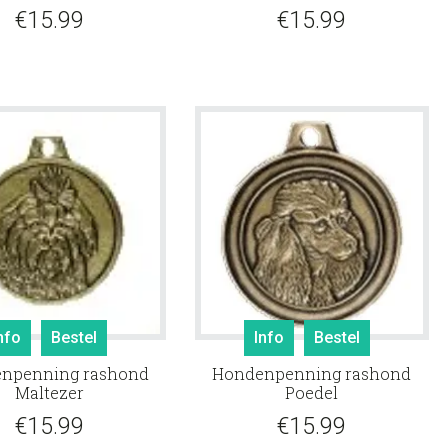
€
15.99
€
15.99
nfo
Bestel
Info
Bestel
npenning rashond
Hondenpenning rashond
Maltezer
Poedel
€
15.99
€
15.99