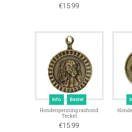
€
15.99
Info
Bestel
I
Hondenpenning rashond
Honde
Teckel
€
15.99