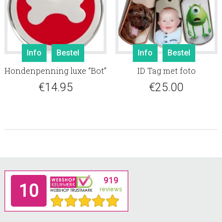
Info
Bestel
Info
Bestel
Hondenpenning luxe “Bot”
ID Tag met foto
€
14.95
€
25.00
Footer