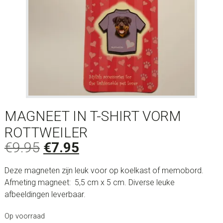
MAGNEET IN T-SHIRT VORM
ROTTWEILER
Oorspronkelijke
Huidige
€
9.95
€
7.95
prijs
prijs
Deze magneten zijn leuk voor op koelkast of memobord.
was:
is:
Afmeting magneet: 5,5 cm x 5 cm. Diverse leuke
€9.95.
€7.95.
afbeeldingen leverbaar.
Op voorraad