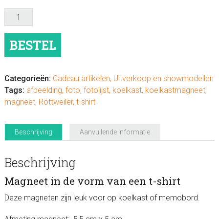
Magneet
in
t-
BESTEL
shirt
vorm
Rottweiler
Categorieën:
Cadeau artikelen
,
Uitverkoop en showmodellen
aantal
Tags:
afbeelding
,
foto
,
fotolijst
,
koelkast
,
koelkastmagneet
,
magneet
,
Rottweiler
,
t-shirt
Beschrijving
Aanvullende informatie
Beschrijving
Magneet in de vorm van een t-shirt
Deze magneten zijn leuk voor op koelkast of memobord.