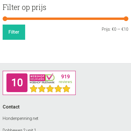
Filter op prijs
M
M
Prijs:
€0
—
€10
Filter
p
p
Footer
Contact
Hondenpenning.net
Dobbeweg 2 unit 1