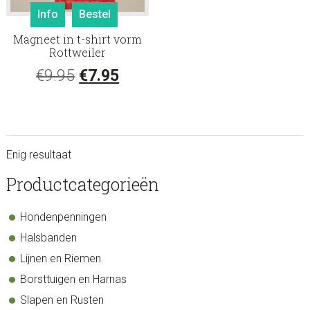
Info
Bestel
Magneet in t-shirt vorm
Rottweiler
Oorspronkelijke
Huidige
€
9.95
€
7.95
prijs
prijs
was:
is:
€9.95.
€7.95.
Enig resultaat
sidebar
Store
Productcategorieën
Sidebar
Hondenpenningen
Halsbanden
Lijnen en Riemen
Borsttuigen en Harnas
Slapen en Rusten