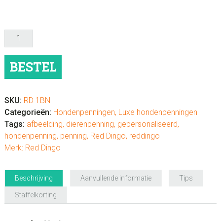
Hondenpenning
luxe
"Bot"
BESTEL
aantal
SKU:
RD 1BN
Categorieën:
Hondenpenningen
,
Luxe hondenpenningen
Tags:
afbeelding
,
dierenpenning
,
gepersonaliseerd
,
hondenpenning
,
penning
,
Red Dingo
,
reddingo
Merk:
Red Dingo
Beschrijving
Aanvullende informatie
Tips
Staffelkorting