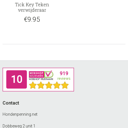
Tick Key Teken
verwijderaar
€
9.95
Footer
Contact
Hondenpenning.net
Dobbeweg 2 unit 1