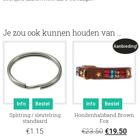
Je zou ook kunnen houden van …
Aanbieding!
Info
Bestel
Info
Bestel
Splitring / sleutelring
Hondenhalsband Brown
standaard
Fox
Oorspronke
Hui
€
1.15
€
23.50
€
19.50