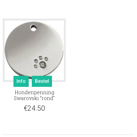
prijs
prij
was:
is:
€23.50.
€19
Info
Bestel
Hondenpenning
Swarovski “rond”
€
24.50