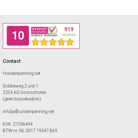
Footer
Contact
Hondenpenning.net
Dobbeweg 2 unit 1
2254 AG Voorschoten
(geen bezoekadres)
info[ad]hondenpenning.net
KVK: 27296494
BTW-nr: NL 0017 19347 B69