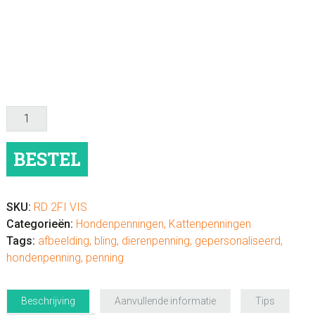
Kattenpenning
"vis"
RVS
BESTEL
of
messing
aantal
SKU:
RD 2FI VIS
Categorieën:
Hondenpenningen
,
Kattenpenningen
Tags:
afbeelding
,
bling
,
dierenpenning
,
gepersonaliseerd
,
hondenpenning
,
penning
Beschrijving
Aanvullende informatie
Tips