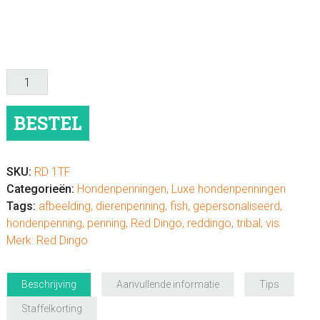
Hondenpenning
luxe
"Tribal
BESTEL
Fish"
aantal
SKU:
RD 1TF
Categorieën:
Hondenpenningen
,
Luxe hondenpenningen
Tags:
afbeelding
,
dierenpenning
,
fish
,
gepersonaliseerd
,
hondenpenning
,
penning
,
Red Dingo
,
reddingo
,
tribal
,
vis
Merk:
Red Dingo
Beschrijving
Aanvullende informatie
Tips
Staffelkorting