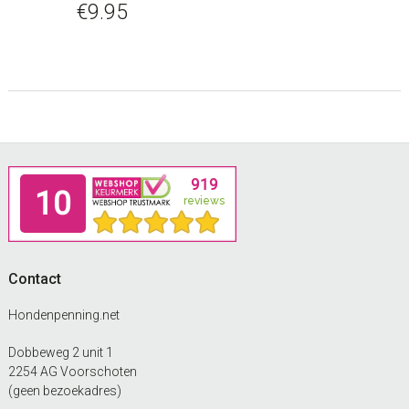
€
9.95
Footer
Contact
Hondenpenning.net
Dobbeweg 2 unit 1
2254 AG Voorschoten
(geen bezoekadres)