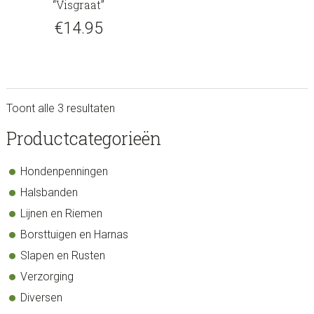
“Visgraat”
€
14.95
Toont alle 3 resultaten
sidebar
Store
Productcategorieën
Sidebar
Hondenpenningen
Halsbanden
Lijnen en Riemen
Borsttuigen en Harnas
Slapen en Rusten
Verzorging
Diversen