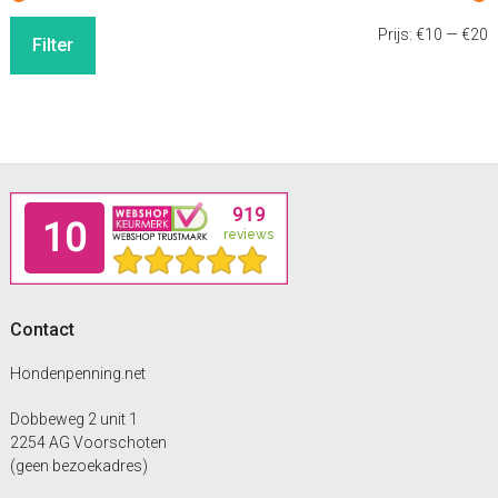
M
M
Prijs:
€10
—
€20
Filter
p
p
Footer
Contact
Hondenpenning.net
Dobbeweg 2 unit 1
2254 AG Voorschoten
(geen bezoekadres)