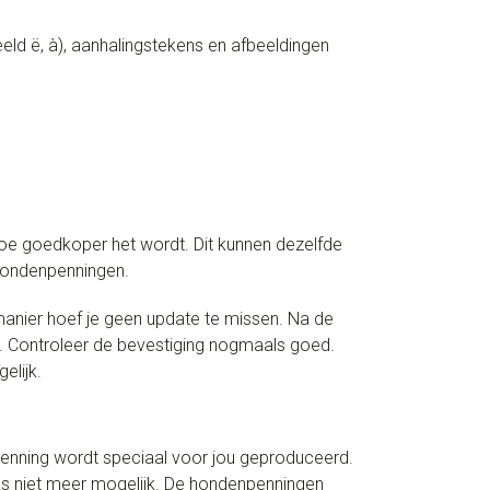
ld ë, à), aanhalingstekens en afbeeldingen
hoe goedkoper het wordt. Dit kunnen dezelfde
 hondenpenningen.
anier hoef je geen update te missen. Na de
ox. Controleer de bevestiging nogmaals goed.
elijk.
 penning wordt speciaal voor jou geproduceerd.
aas niet meer mogelijk. De hondenpenningen