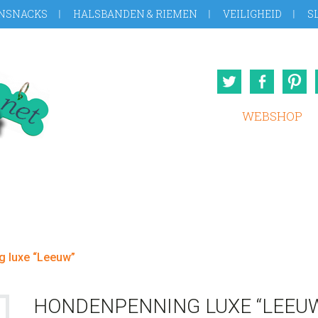
NSNACKS
HALSBANDEN & RIEMEN
VEILIGHEID
S
Twitter
Face
WEBSHOP
 luxe “Leeuw”
HONDENPENNING LUXE “LEEU