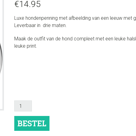
€
14.95
Luxe hondenpenning met afbeelding van een leeuw met gra
Leverbaar in drie maten.
Maak de outfit van de hond compleet met een leuke halsban
leuke print.
Hondenpenning
luxe
"Leeuw"
BESTEL
aantal