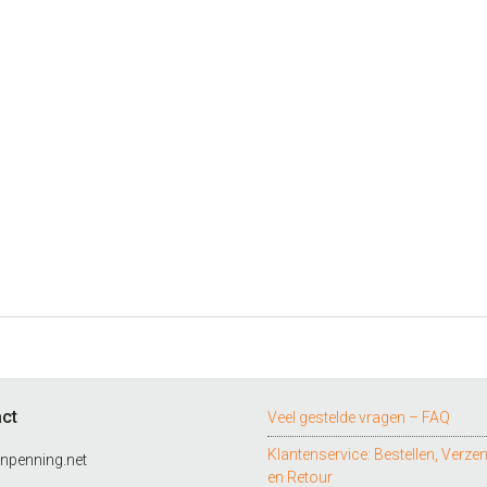
ct
Veel gestelde vragen – FAQ
Klantenservice: Bestellen, Verze
npenning.net
en Retour