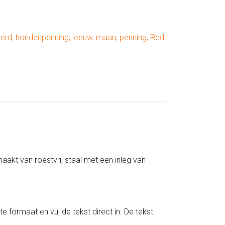
eerd
,
hondenpenning
,
leeuw
,
maan
,
penning
,
Red
akt van roestvrij staal met een inleg van
te formaat en vul de tekst direct in. De tekst