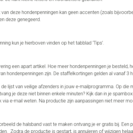
t van deze hondenpenningen kan geen accenten (zoals bijvoorbee
den deze genegeerd.
ing kun je hierboven vinden op het tabblad ‘Tips’.
ring een apart artikel. Hoe meer hondenpenningen je besteld, 
n hondenpenningen zijn. De staffelkortingen gelden al vanaf 3
 lijst van veilige afzenders in jouw e-mailprogramma. Op die m
Ontvang je deze niet binnen enkele minuten? Kijk dan in je spamb
 via e-mail weten. Na productie zijn aanpassingen niet meer mog
rbeeld de halsband vast te maken ontvang je er gratis bij. Een
den. Zodra de productie is gestart, is annuleren of wijzigen hel