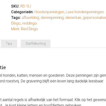
SKU:
RD 1LI
Categorieën:
Hondenpenningen
,
Luxe hondenpenningen
Tags:
afbeelding
,
dierenpenning
,
dierentuin
,
gepersonalis
Dingo
,
reddingo
Merk:
Red Dingo
Tips
Staffelkorting
tie
l honden, katten, mensen en goederen. Deze penningen zijn gema
roestvrij. De gravering blijft een leven lang duidelijk leesbaar.
et aantal regels is afhankelijk van het formaat. Klik op het gewens
 Je kunt kleine letters en hoofdletters gebruiken.