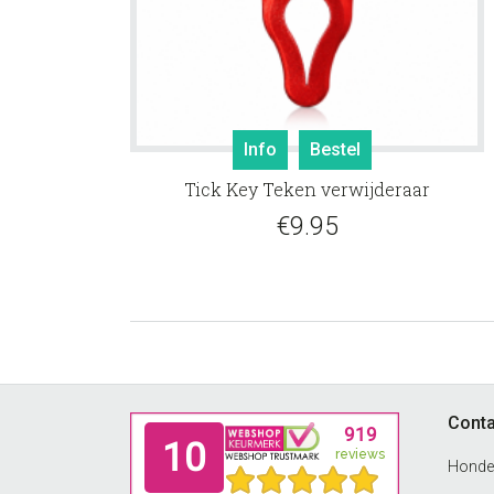
Info
Bestel
Tick Key Teken verwijderaar
€
9.95
Footer
Conta
Honde