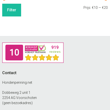
M
M
Prijs:
€10
—
€20
Filter
p
p
Footer
Contact
Hondenpenning.net
Dobbeweg 2 unit 1
2254 AG Voorschoten
(geen bezoekadres)