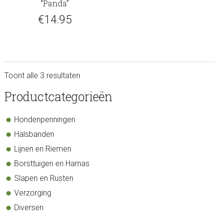
“Panda”
€
14.95
Toont alle 3 resultaten
sidebar
Store
Productcategorieën
Sidebar
Hondenpenningen
Halsbanden
Lijnen en Riemen
Borsttuigen en Harnas
Slapen en Rusten
Verzorging
Diversen