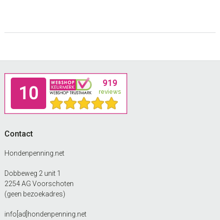
Footer
Contact
Hondenpenning.net
Dobbeweg 2 unit 1
2254 AG Voorschoten
(geen bezoekadres)
info[ad]hondenpenning.net