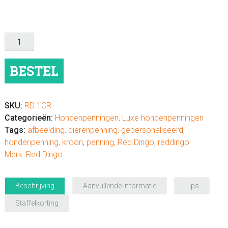
Hondenpenning
luxe
"Kroon"
BESTEL
aantal
SKU:
RD 1CR
Categorieën:
Hondenpenningen
,
Luxe hondenpenningen
Tags:
afbeelding
,
dierenpenning
,
gepersonaliseerd
,
hondenpenning
,
kroon
,
penning
,
Red Dingo
,
reddingo
Merk:
Red Dingo
Beschrijving
Aanvullende informatie
Tips
Staffelkorting