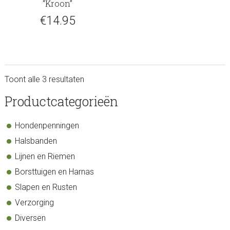
“Kroon”
€
14.95
Toont alle 3 resultaten
sidebar
Store
Productcategorieën
Sidebar
Hondenpenningen
Halsbanden
Lijnen en Riemen
Borsttuigen en Harnas
Slapen en Rusten
Verzorging
Diversen