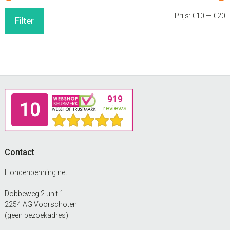
M
M
Prijs:
€10
—
€20
Filter
p
p
Footer
Contact
Hondenpenning.net
Dobbeweg 2 unit 1
2254 AG Voorschoten
(geen bezoekadres)