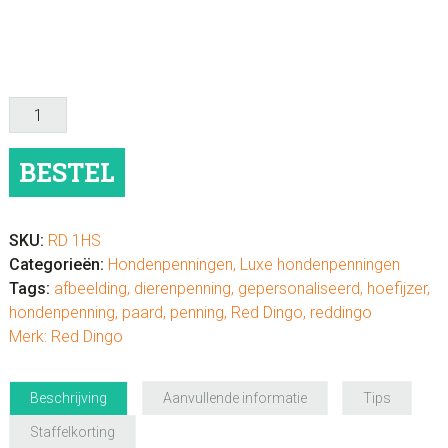
Hondenpenning
luxe
"Hoefijzer"
BESTEL
aantal
SKU:
RD 1HS
Categorieën:
Hondenpenningen
,
Luxe hondenpenningen
Tags:
afbeelding
,
dierenpenning
,
gepersonaliseerd
,
hoefijzer
,
hondenpenning
,
paard
,
penning
,
Red Dingo
,
reddingo
Merk:
Red Dingo
Beschrijving
Aanvullende informatie
Tips
Staffelkorting