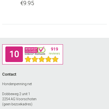
€
9.95
Footer
Contact
Hondenpenning.net
Dobbeweg 2 unit 1
2254 AG Voorschoten
(geen bezoekadres)