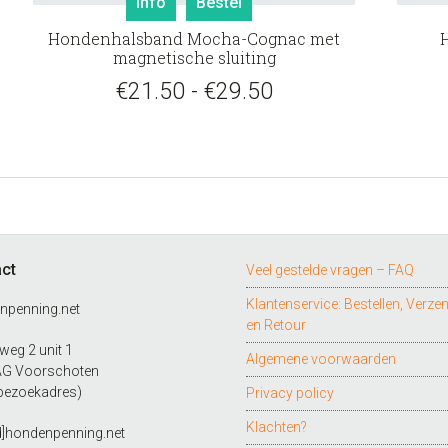
Info
Bestel
product
Hondenhalsband Mocha-Cognac met
heeft
magnetische sluiting
meerdere
Prijsklasse:
€
21.50
-
€
29.50
variaties.
Deze
€21.50
optie
tot
kan
gekozen
€29.50
worden
op
de
ct
Veel gestelde vragen – FAQ
productpagina
Klantenservice: Bestellen, Verze
npenning.net
en Retour
eg 2 unit 1
Algemene voorwaarden
AG Voorschoten
bezoekadres)
Privacy policy
Klachten?
d]hondenpenning.net