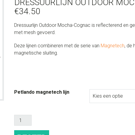
DRESSUURLIJN OUTDOOR MO
€
34.50
Dressuurlijn Outdoor Mocha-Cognac is reflecterend en gem
met mesh gevoerd.
Deze lijnen combineren met de serie van
Magnetech
, de
magnetische sluiting.
Petlando magnetech lijn
Dressuurlijn
Outdoor
Mocha-