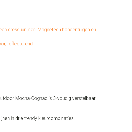
ch dressuurlijnen
,
Magnetech hondentuigen en
oor
,
reflecterend
 Outdoor Mocha-Cognac is 3-voudig verstelbaar
jnen in drie trendy kleurcombinaties.