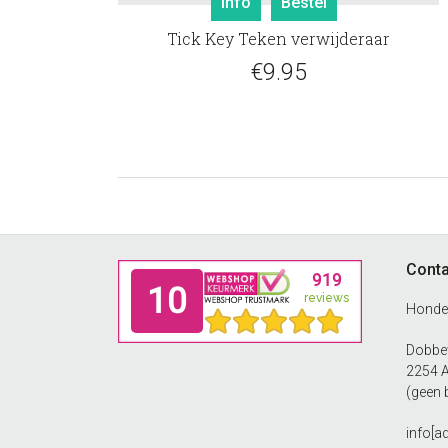
Info
Bestel
Tick Key Teken verwijderaar
€
9.95
Footer
Conta
Honde
Dobbew
2254 
(geen 
info[a