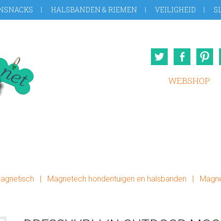
NSNACKS
HALSBANDEN & RIEMEN
VEILIGHEID
S
Twitter
Face
WEBSHOP
Magnetisch
|
Magnetech hondentuigen en halsbanden
|
Magne