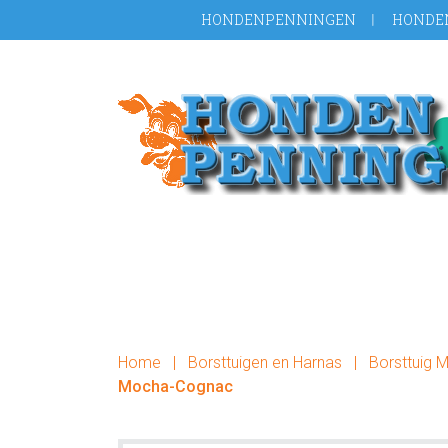
Door
Spring
HONDENPENNINGEN
HONDE
naar
naar
de
de
hoofd
voettekst
inhoud
Home
|
Borsttuigen en Harnas
|
Borsttuig 
Mocha-Cognac