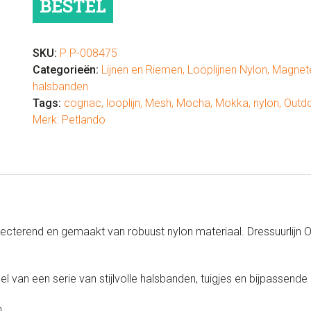
BESTEL
Cognac
aantal
SKU:
P P-008475
Categorieën:
Lijnen en Riemen
,
Looplijnen Nylon
,
Magnete
halsbanden
Tags:
cognac
,
looplijn
,
Mesh
,
Mocha
,
Mokka
,
nylon
,
Outd
Merk:
Petlando
lecterend en gemaakt van robuust nylon materiaal. Dressuurlijn
van een serie van stijlvolle halsbanden, tuigjes en bijpassende li
.