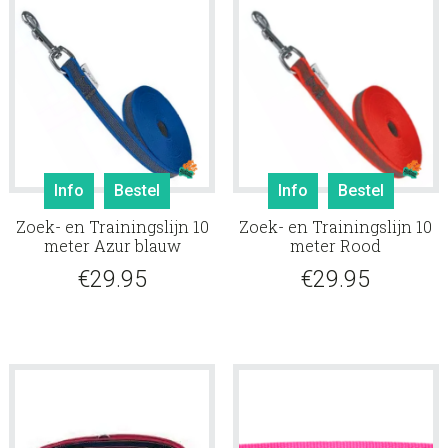
€34.99
€34
worden
worde
op
op
de
de
productpagina
produ
Info
Bestel
Info
Bestel
Zoek- en Trainingslijn 10
Zoek- en Trainingslijn 10
meter Azur blauw
meter Rood
€
29.95
€
29.95