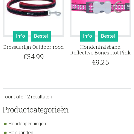
Dit
Info
Bestel
Info
Bestel
product
Dressuurlijn Outdoor rood
Hondenhalsband
heeft
Reflective Bones Hot Pink
meerdere
€
34.99
€
9.25
variaties.
Deze
optie
kan
gekozen
Toont alle 12 resultaten
worden
op
sidebar
Store
Productcategorieën
de
Sidebar
productpagina
Hondenpenningen
Halsbanden