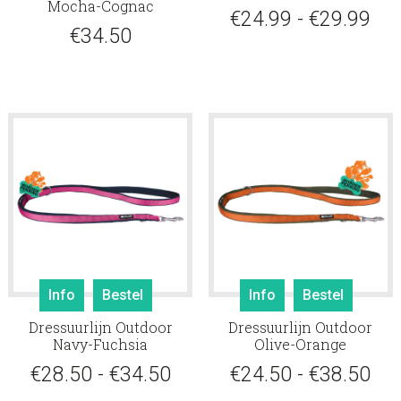
Mocha-Cognac
meerdere
meerd
Pri
€
24.99
-
€
29.99
€
34.50
variaties.
variati
€24
Deze
Deze
tot
optie
optie
kan
kan
€29
gekozen
gekoz
worden
worde
op
op
de
de
productpagina
produ
Dit
Dit
Info
Bestel
Info
Bestel
product
produ
Dressuurlijn Outdoor
Dressuurlijn Outdoor
heeft
heeft
Navy-Fuchsia
Olive-Orange
meerdere
meerd
Prijsklasse:
Pri
€
28.50
-
€
34.50
€
24.50
-
€
38.50
variaties.
variati
Deze
Deze