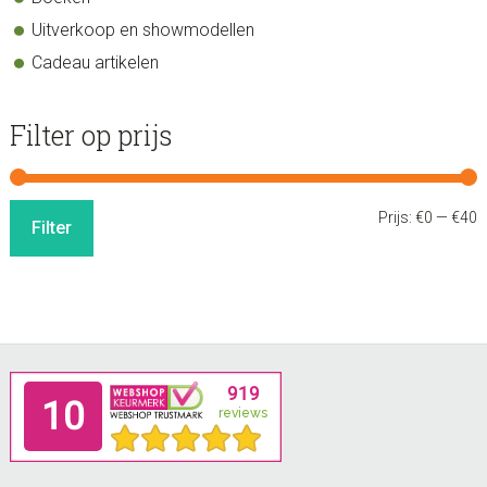
Uitverkoop en showmodellen
Cadeau artikelen
Filter op prijs
M
M
Prijs:
€0
—
€40
Filter
p
p
Footer