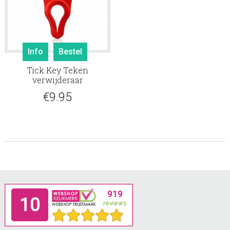
produ
Info
Bestel
Tick Key Teken
verwijderaar
€
9.95
Footer