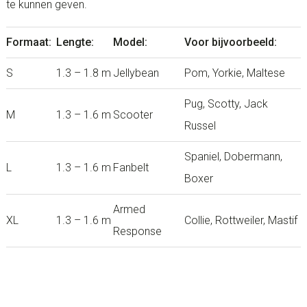
te kunnen geven.
Formaat:
Lengte:
Model:
Voor bijvoorbeeld:
S
1.3 – 1.8 m
Jellybean
Pom, Yorkie, Maltese
Pug, Scotty, Jack
M
1.3 – 1.6 m
Scooter
Russel
Spaniel, Dobermann,
L
1.3 – 1.6 m
Fanbelt
Boxer
Armed
XL
1.3 – 1.6 m
Collie, Rottweiler, Mastif
Response