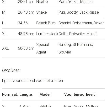
S
20-31 cm
Nitelife
Pom, Yorkie, Maltese
M
26-40 cm
Snake
Pug, Scotty, Jack Russel
L
34-56
Beach Bum
Spaniel, Dobermann, Boxer
XL
43-73 cm
Lumber Jack
Collie, Rotweiler, Mastif
Special
Bulldog, St Bernhard,
XXL
60-80 cm
Agent
Bouvier
Looplijnen:
Lijnen voor de hond voor het uitlaten.
Formaat:
Lengte:
Model:
Voor bijvoorbeeld:
S
1.8 m
Nitelife
Pom, Yorkie, Maltese