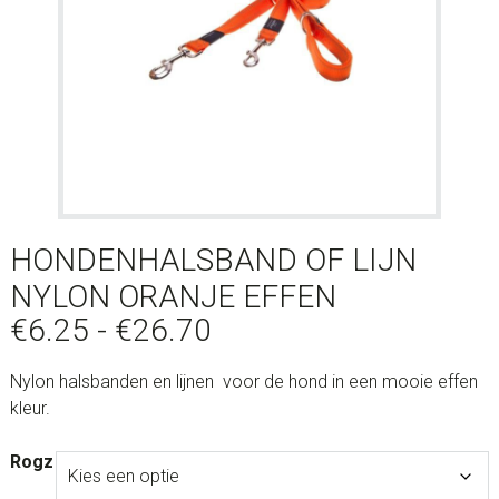
HONDENHALSBAND OF LIJN
NYLON ORANJE EFFEN
Prijsklasse:
€
6.25
-
€
26.70
€6.25
Nylon halsbanden en lijnen voor de hond in een mooie effen
tot
kleur.
€26.70
Rogz