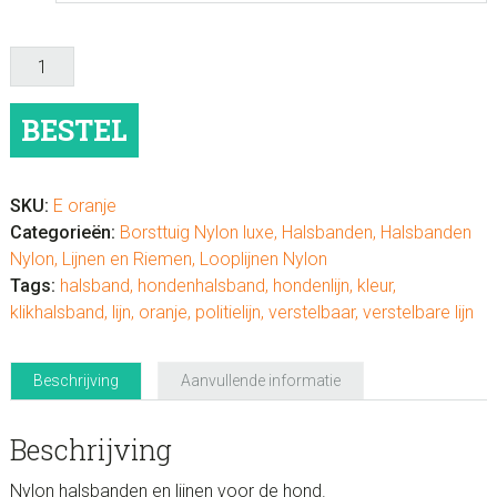
Hondenhalsband
of
lijn
BESTEL
nylon
Oranje
effen
SKU:
E oranje
aantal
Categorieën:
Borsttuig Nylon luxe
,
Halsbanden
,
Halsbanden
Nylon
,
Lijnen en Riemen
,
Looplijnen Nylon
Tags:
halsband
,
hondenhalsband
,
hondenlijn
,
kleur
,
klikhalsband
,
lijn
,
oranje
,
politielijn
,
verstelbaar
,
verstelbare lijn
Beschrijving
Aanvullende informatie
Beschrijving
Nylon halsbanden en lijnen voor de hond.