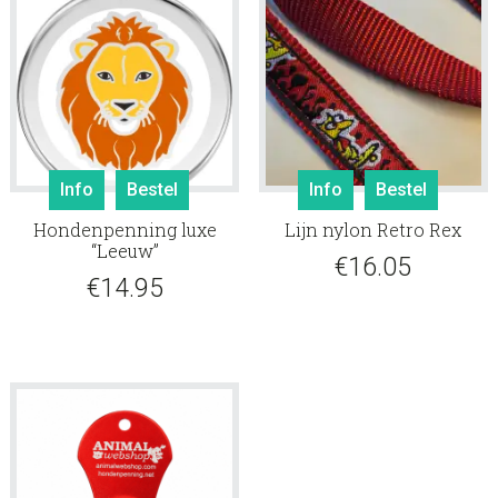
Dit
Info
Bestel
Info
Bestel
produ
Hondenpenning luxe
Lijn nylon Retro Rex
heeft
“Leeuw”
meerd
€
16.05
€
14.95
variati
Deze
optie
kan
gekoz
worde
op
de