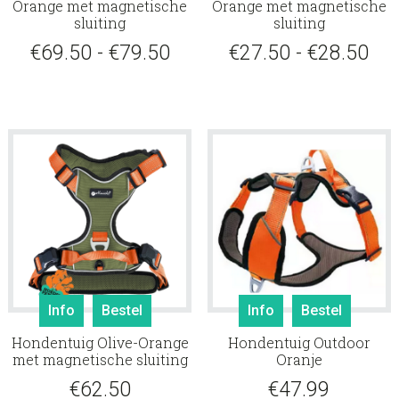
Orange met magnetische
Orange met magnetische
meerdere
meerd
sluiting
sluiting
variaties.
variati
Prijsklasse:
Pri
€
69.50
-
€
79.50
€
27.50
-
€
28.50
Deze
Deze
optie
€69.50
optie
€27
kan
kan
tot
tot
gekozen
gekoz
€79.50
€28
worden
worde
op
op
de
de
productpagina
produ
Dit
Dit
Info
Bestel
Info
Bestel
product
produ
Hondentuig Olive-Orange
Hondentuig Outdoor
heeft
heeft
met magnetische sluiting
Oranje
meerdere
meerd
€
62.50
€
47.99
variaties.
variati