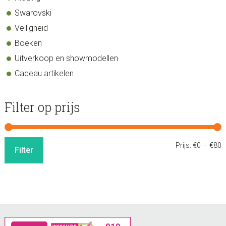
Swarovski
Veiligheid
Boeken
Uitverkoop en showmodellen
Cadeau artikelen
Filter op prijs
M
M
Prijs:
€0
—
€80
Filter
p
p
Footer