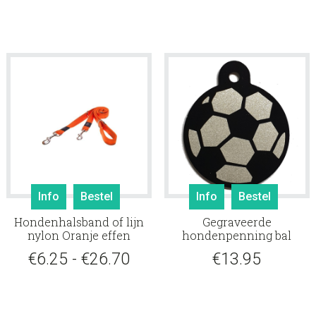
Deze
Deze
optie
optie
kan
kan
gekozen
gekoz
worden
worde
op
op
de
de
productpagina
produ
Dit
Info
Bestel
Info
Bestel
product
Hondenhalsband of lijn
Gegraveerde
heeft
nylon Oranje effen
hondenpenning bal
meerdere
Prijsklasse:
€
6.25
-
€
26.70
€
13.95
variaties.
Deze
€6.25
optie
tot
kan