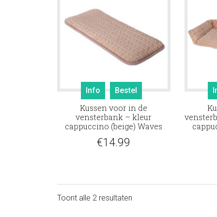
Info
Bestel
I
Kussen voor in de
Ku
vensterbank – kleur
vensterb
cappuccino (beige) Waves
cappuc
€
14.99
Toont alle 2 resultaten