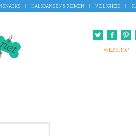
NSNACKS
HALSBANDEN & RIEMEN
VEILIGHEID
S
Twitter
Face
WEBSHOP