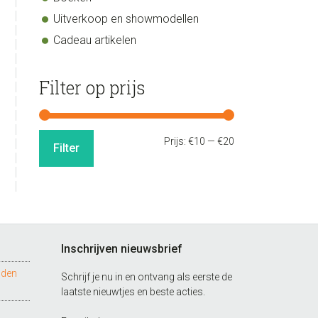
Uitverkoop en showmodellen
Cadeau artikelen
Filter op prijs
Min.
Max.
Prijs:
€10
—
€20
Filter
prijs
prijs
Inschrijven nieuwsbrief
nden
Schrijf je nu in en ontvang als eerste de
laatste nieuwtjes en beste acties.