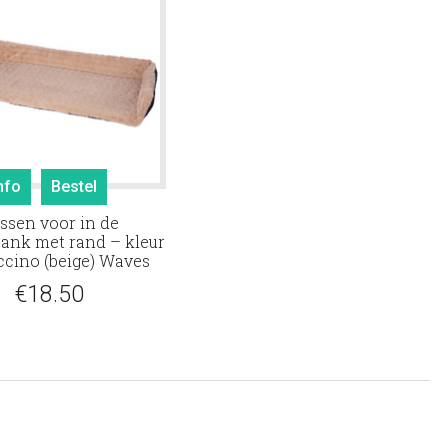
nfo
Bestel
ssen voor in de
ank met rand – kleur
cino (beige) Waves
€
18.50