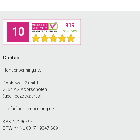
Footer
Contact
Hondenpenning.net
Dobbeweg 2 unit 1
2254 AG Voorschoten
(geen bezoekadres)
info[ad]hondenpenning.net
KVK: 27296494
BTW-nr: NL 0017 19347 B69