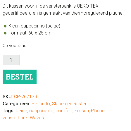
Dit kussen voor in de vensterbank is OEKO-TEX
gecertificeerd en is gemaakt van thermoregulerend pluche.
Kleur: cappucinno (beige)
Formaat: 60 x 25 cm
Op voorraad
Kussen
voor
in
BESTEL
de
vensterbank
-
SKU:
CR-267179
kleur
Categorieën:
Petlando
,
Slapen en Rusten
cappuccino
Tags:
beige
,
cappuccino
,
comfort
,
kussen
,
Pluche
,
(beige)
vensterbank
,
Waves
Waves
aantal