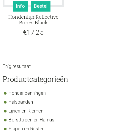
Info
Bestel
Hondenlijn Reflective
Bones Black
€
17.25
Enig resultaat
sidebar
Store
Productcategorieën
Sidebar
Hondenpenningen
Halsbanden
Lijnen en Riemen
Borsttuigen en Harnas
Slapen en Rusten