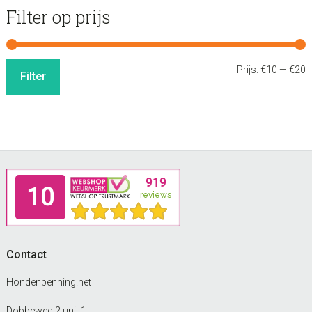
Filter op prijs
M
M
Prijs:
€10
—
€20
Filter
p
p
Footer
Contact
Hondenpenning.net
Dobbeweg 2 unit 1