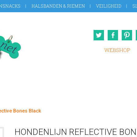
NSNACKS
HALSBANDEN & RIEMEN
VEILIGHEID
S
Twitter
Face
WEBSHOP
ective Bones Black
HONDENLIJN REFLECTIVE BON