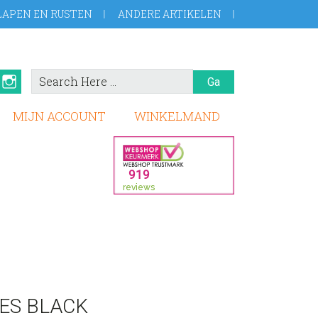
LAPEN EN RUSTEN
ANDERE ARTIKELEN
Search
book
Pinterest
Instagram
Here
MIJN ACCOUNT
WINKELMAND
ES BLACK