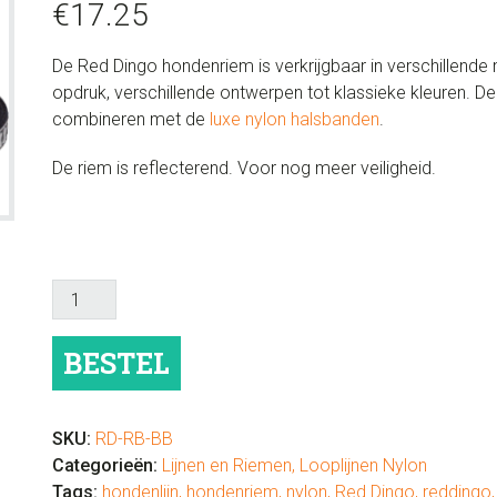
€
17.25
De Red Dingo hondenriem is verkrijgbaar in verschillende
opdruk, verschillende ontwerpen tot klassieke kleuren. D
combineren met de
luxe nylon halsbanden
.
De riem is reflecterend. Voor nog meer veiligheid.
Hondenlijn
Reflective
Bones
BESTEL
Black
aantal
SKU:
RD-RB-BB
Categorieën:
Lijnen en Riemen
,
Looplijnen Nylon
Tags:
hondenlijn
,
hondenriem
,
nylon
,
Red Dingo
,
reddingo