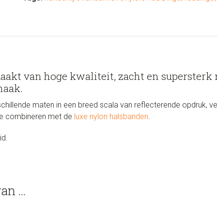
akt van hoge kwaliteit, zacht en supersterk 
haak.
schillende maten in een breed scala van reflecterende opdruk, ve
 te combineren met de
luxe nylon halsbanden
.
id.
van …