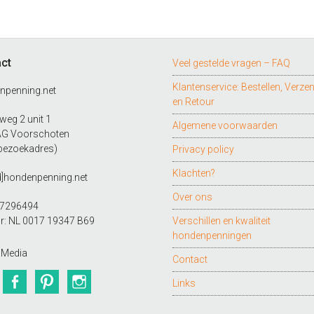
ct
Veel gestelde vragen – FAQ
Klantenservice: Bestellen, Verze
npenning.net
en Retour
eg 2 unit 1
Algemene voorwaarden
AG Voorschoten
bezoekadres)
Privacy policy
Klachten?
d]hondenpenning.net
Over ons
27296494
r: NL 0017 19347 B69
Verschillen en kwaliteit
hondenpenningen
 Media
Contact
Twitter
Facebook
Pinterest
Instagram
Links