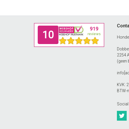
Footer
Conta
Honde
Dobbew
2254 
(geen 
info[a
KVK: 
BTW-n
Social