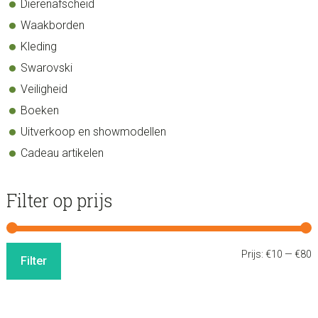
Dierenafscheid
Waakborden
Kleding
Swarovski
Veiligheid
Boeken
Uitverkoop en showmodellen
Cadeau artikelen
Filter op prijs
M
M
Prijs:
€10
—
€80
Filter
p
p