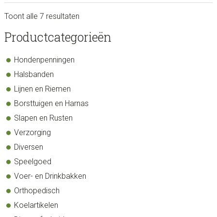
gekozen
Toont alle 7 resultaten
worden
op
sidebar
Store
Productcategorieën
de
Sidebar
productpagina
Hondenpenningen
Halsbanden
Lijnen en Riemen
Borsttuigen en Harnas
Slapen en Rusten
Verzorging
Diversen
Speelgoed
Voer- en Drinkbakken
Orthopedisch
Koelartikelen