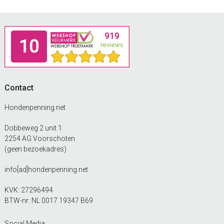
Footer
Contact
Hondenpenning.net
Dobbeweg 2 unit 1
2254 AG Voorschoten
(geen bezoekadres)
info[ad]hondenpenning.net
KVK: 27296494
BTW-nr: NL 0017 19347 B69
Social Media