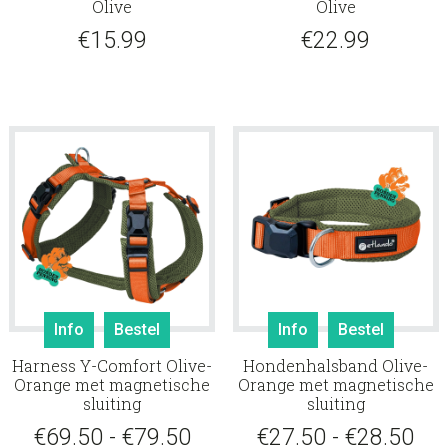
Olive
Olive
meerdere
meerd
€
15.99
€
22.99
variaties.
variati
Deze
Deze
optie
optie
kan
kan
gekozen
gekoz
worden
worde
op
op
de
de
productpagina
produ
Dit
Dit
Info
Bestel
Info
Bestel
product
produ
Harness Y-Comfort Olive-
Hondenhalsband Olive-
heeft
heeft
Orange met magnetische
Orange met magnetische
meerdere
meerd
sluiting
sluiting
variaties.
variati
Prijsklasse:
Pri
€
69.50
-
€
79.50
€
27.50
-
€
28.50
Deze
Deze