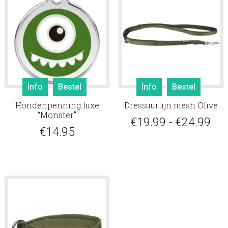
Dit
Info
Bestel
Info
Bestel
produ
Hondenpenning luxe
Dressuurlijn mesh Olive
heeft
“Monster”
meerd
Pri
€
19.99
-
€
24.99
€
14.95
variati
€19
Deze
tot
optie
kan
€24
gekoz
worde
op
de