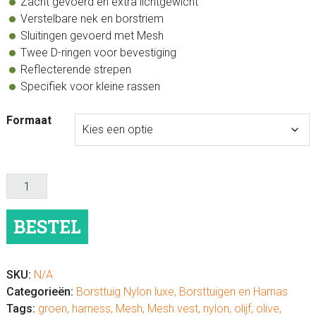
Zacht gevoerd en extra lichtgewicht
Verstelbare nek en borstriem
Sluitingen gevoerd met Mesh
Twee D-ringen voor bevestiging
Reflecterende strepen
Specifiek voor kleine rassen
Formaat
Hondentuig
Mesh
Vest
BESTEL
Olive
aantal
SKU:
N/A
Categorieën:
Borsttuig Nylon luxe
,
Borsttuigen en Harnas
Tags:
groen
,
harness
,
Mesh
,
Mesh vest
,
nylon
,
olijf
,
olive
,