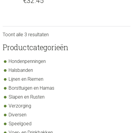
€
32.45
Toont alle 3 resultaten
sidebar
Store
Productcategorieën
Sidebar
Hondenpenningen
Halsbanden
Lijnen en Riemen
Borsttuigen en Harnas
Slapen en Rusten
Verzorging
Diversen
Speelgoed
Voer- en Drinkbakken