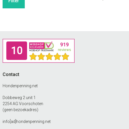
Filter
p
p
Footer
Contact
Hondenpenning.net
Dobbeweg 2 unit 1
2254 AG Voorschoten
(geen bezoekadres)
info[ad]hondenpenning.net