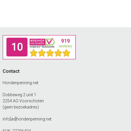
Footer
Contact
Hondenpenning.net
Dobbeweg 2 unit 1
2254 AG Voorschoten
(geen bezoekadres)
info[ad]hondenpenning.net