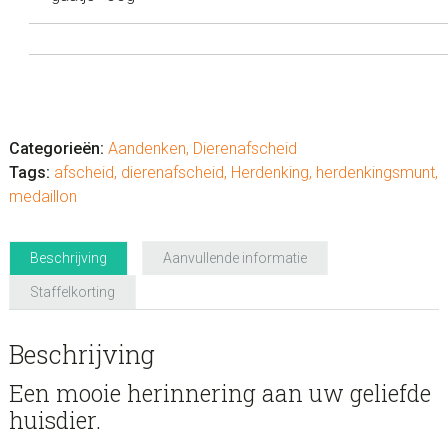
Herdenkings
Medaillon
aantal
Categorieën:
Aandenken
,
Dierenafscheid
Tags:
afscheid
,
dierenafscheid
,
Herdenking
,
herdenkingsmunt
,
medaillon
Beschrijving
Aanvullende informatie
Staffelkorting
Beschrijving
Een mooie herinnering aan uw geliefde
huisdier.