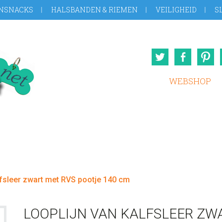
NSNACKS
HALSBANDEN & RIEMEN
VEILIGHEID
S
Twitter
Face
WEBSHOP
lfsleer zwart met RVS pootje 140 cm
LOOPLIJN VAN KALFSLEER ZWA