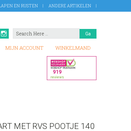
LAPEN EN RUSTEN
ANDERE ARTIKELEN
Search
book
Pinterest
Instagram
Here
MIJN ACCOUNT
WINKELMAND
RT MET RVS POOTJE 140