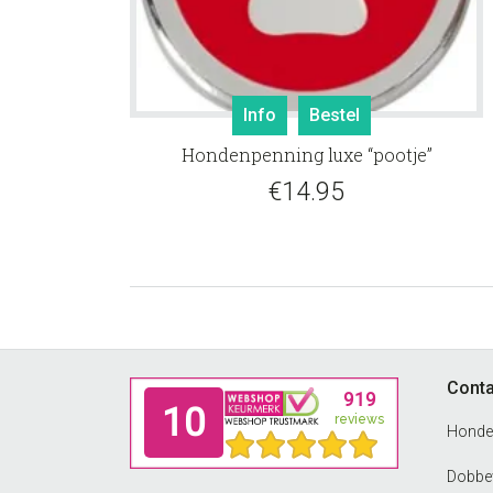
Info
Bestel
Hondenpenning luxe “pootje”
€
14.95
Footer
Conta
Honde
Dobbew