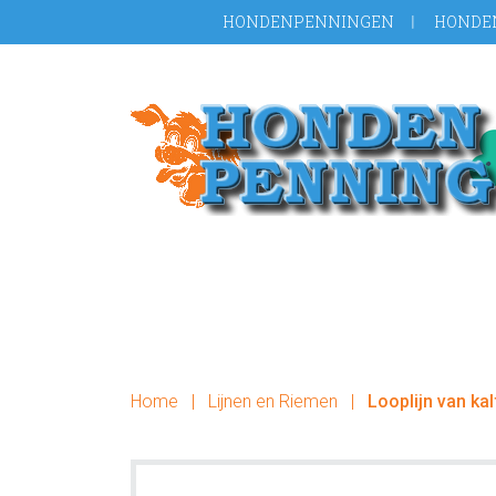
Door
Spring
HONDENPENNINGEN
HONDE
naar
naar
de
de
hoofd
voettekst
inhoud
Home
|
Lijnen en Riemen
|
Looplijn van ka