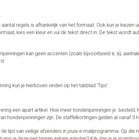
n
t aantal regels is afhankelijk van het formaat. Ook kun je kiezen ui
rmaat, kies een kleur en vul de tekst direct in. De tekst wordt a
npenningen kan geen accenten (zoals bijvoorbeeld ë, à), aanhali
rd.
ing kun je hierboven vinden op het tabblad ‘Tips’.
ring een apart artikel. Hoe meer hondenpenningen je besteld, 
n hondenpenningen zijn. De staffelkortingen gelden al vanaf 3
 lijst van veilige afzenders in jouw e-mailprogramma. Op die m
Ontvang je deze niet binnen enkele minuten? Kijk dan in je spamb