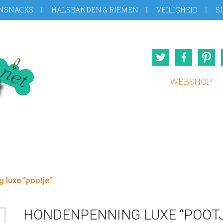
NSNACKS
HALSBANDEN & RIEMEN
VEILIGHEID
S
Twitter
Face
WEBSHOP
 luxe “pootje”
HONDENPENNING LUXE “POOTJ