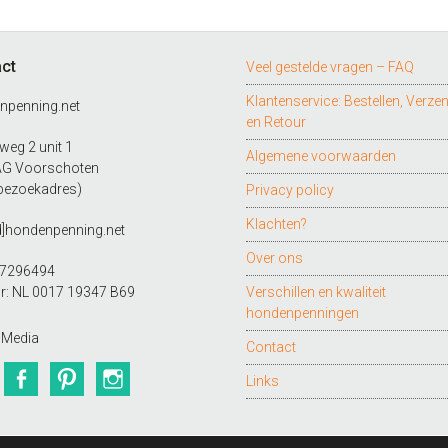
ct
Veel gestelde vragen – FAQ
Klantenservice: Bestellen, Verze
npenning.net
en Retour
eg 2 unit 1
Algemene voorwaarden
AG Voorschoten
bezoekadres)
Privacy policy
Klachten?
d]hondenpenning.net
Over ons
27296494
r: NL 0017 19347 B69
Verschillen en kwaliteit
hondenpenningen
 Media
Contact
Twitter
Facebook
Pinterest
Instagram
Links