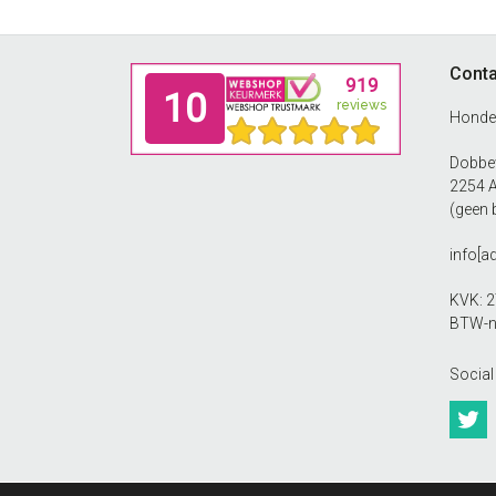
Footer
Conta
Honde
Dobbew
2254 
(geen 
info[a
KVK: 
BTW-n
Social