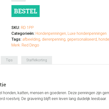
luxe
“pootje”
BESTEL
aantal
SKU:
RD 1PP
Categorieën:
Hondenpenningen
,
Luxe hondenpenningen
Tags:
afbeelding
,
dierenpenning
,
gepersonaliseerd
,
honde
Merk:
Red Dingo
Tips
Staffelkorting
tie
l honden, katten, mensen en goederen. Deze penningen zijn gema
roestvrij. De gravering blijft een leven lang duidelijk leesbaar.