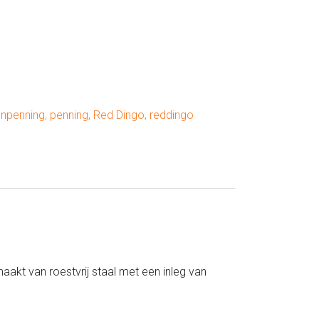
npenning
,
penning
,
Red Dingo
,
reddingo
akt van roestvrij staal met een inleg van