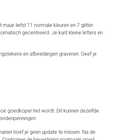
t maar liefst 11 normale kleuren en 7 glitter
utomatisch gecentreerd. Je kunt kleine letters en
ngstekens en afbeeldingen graveren. Geef je
hoe goedkoper het wordt. Dit kunnen dezelfde
 hondenpenningen.
anier hoef je geen update te missen. Na de
ox. Controleer de bevestiging nogmaals goed.