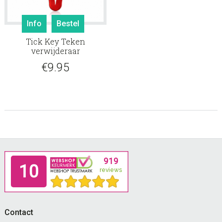
Info
Bestel
Tick Key Teken
verwijderaar
€
9.95
Footer
Contact