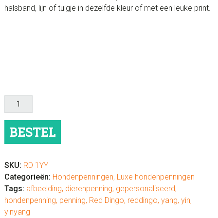
halsband, lijn of tuigje in dezelfde kleur of met een leuke print.
Hondenpenning
luxe
"Yin
BESTEL
Yang"
aantal
SKU:
RD 1YY
Categorieën:
Hondenpenningen
,
Luxe hondenpenningen
Tags:
afbeelding
,
dierenpenning
,
gepersonaliseerd
,
hondenpenning
,
penning
,
Red Dingo
,
reddingo
,
yang
,
yin
,
yinyang