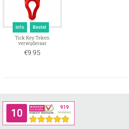
Info
Bestel
Tick Key Teken
verwijderaar
€
9.95
Footer