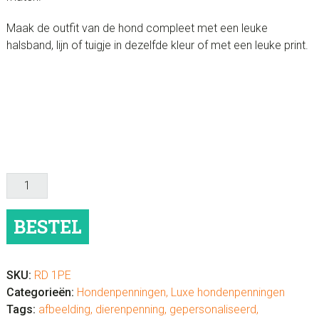
Maak de outfit van de hond compleet met een leuke
halsband, lijn of tuigje in dezelfde kleur of met een leuke print.
Hondenpenning
luxe
"Pinguïn"
BESTEL
aantal
SKU:
RD 1PE
Categorieën:
Hondenpenningen
,
Luxe hondenpenningen
Tags:
afbeelding
,
dierenpenning
,
gepersonaliseerd
,