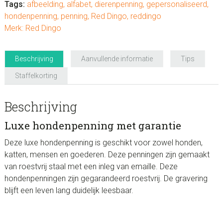
uit
Tags:
afbeelding
,
alfabet
,
dierenpenning
,
gepersonaliseerd
,
alle
hondenpenning
,
penning
,
Red Dingo
,
reddingo
letters)
Merk:
Red Dingo
aantal
Beschrijving
Aanvullende informatie
Tips
Staffelkorting
Beschrijving
Luxe hondenpenning met garantie
Deze luxe hondenpenning is geschikt voor zowel honden,
katten, mensen en goederen. Deze penningen zijn gemaakt
van roestvrij staal met een inleg van emaille. Deze
hondenpenningen zijn gegarandeerd roestvrij. De gravering
blijft een leven lang duidelijk leesbaar.