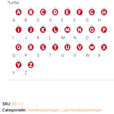
*
Letter
A
B
C
D
E
F
G
H
I
J
K
L
M
N
O
P
Q
R
S
T
U
V
W
X
Y
Z
Hondenpenning
luxe
"Letter"
SKU:
RD 1J-
(keuze
Categorieën:
Hondenpenningen
,
Luxe hondenpenningen