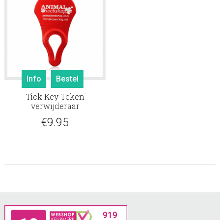
Info
Bestel
Tick Key Teken
verwijderaar
€
9.95
Footer