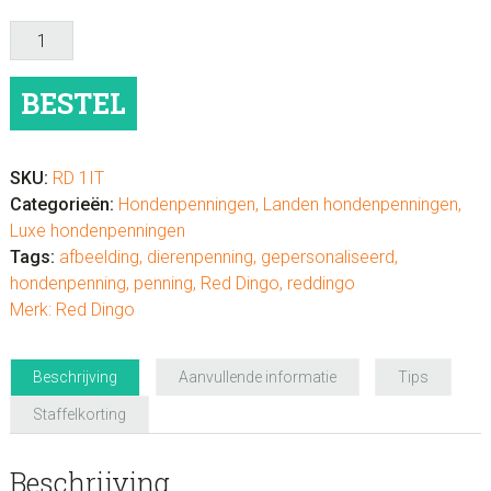
Hondenpenning
luxe
"Italië"
BESTEL
aantal
SKU:
RD 1IT
Categorieën:
Hondenpenningen
,
Landen hondenpenningen
,
Luxe hondenpenningen
Tags:
afbeelding
,
dierenpenning
,
gepersonaliseerd
,
hondenpenning
,
penning
,
Red Dingo
,
reddingo
Merk:
Red Dingo
Beschrijving
Aanvullende informatie
Tips
Staffelkorting
Beschrijving