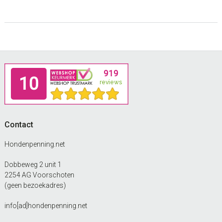
Footer
Contact
Hondenpenning.net
Dobbeweg 2 unit 1
2254 AG Voorschoten
(geen bezoekadres)
info[ad]hondenpenning.net