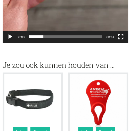
00:00
00:14
Je zou ook kunnen houden van …
Dit