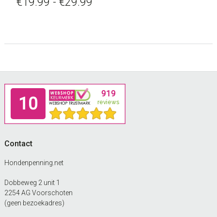
Prijsklasse:
€
19.99
-
€
29.99
variaties.
€19.99
Deze
tot
optie
kan
€29.99
gekozen
worden
op
Footer
de
productpagina
Contact
Hondenpenning.net
Dobbeweg 2 unit 1
2254 AG Voorschoten
(geen bezoekadres)