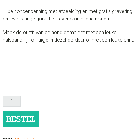
Luxe hondenpenning met afbeelding en met gratis gravering
en levenslange garantie. Leverbaar in drie maten.
Maak de outfit van de hond compleet met een leuke
halsband, lijn of tuigje in dezelfde kleur of met een leuke print.
Hondenpenning
luxe
Glitter
BESTEL
"Robijn"
aantal