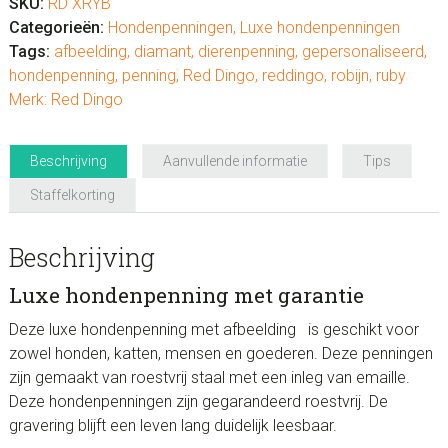
SKU:
RD XRYB
Categorieën:
Hondenpenningen
,
Luxe hondenpenningen
Tags:
afbeelding
,
diamant
,
dierenpenning
,
gepersonaliseerd
,
hondenpenning
,
penning
,
Red Dingo
,
reddingo
,
robijn
,
ruby
Merk:
Red Dingo
Beschrijving
Aanvullende informatie
Tips
Staffelkorting
Beschrijving
Luxe hondenpenning met garantie
Deze luxe hondenpenning met afbeelding is geschikt voor
zowel honden, katten, mensen en goederen. Deze penningen
zijn gemaakt van roestvrij staal met een inleg van emaille.
Deze hondenpenningen zijn gegarandeerd roestvrij. De
gravering blijft een leven lang duidelijk leesbaar.