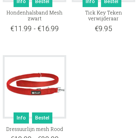
Info
Bestel
Info
Bestel
product
Hondenhalsband Mesh
Tick Key Teken
heeft
zwart
verwijderaar
meerdere
Prijsklasse:
€
11.99
-
€
16.99
€
9.95
variaties.
Deze
€11.99
optie
tot
kan
gekozen
€16.99
worden
op
de
productpagina
Dit
Info
Bestel
product
Dressuurlijn mesh Rood
heeft
meerdere