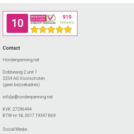
op
de
Footer
productpagina
Contact
Hondenpenning.net
Dobbeweg 2 unit 1
2254 AG Voorschoten
(geen bezoekadres)
info[ad]hondenpenning.net
KVK: 27296494
BTW-nr: NL 0017 19347 B69
Social Media