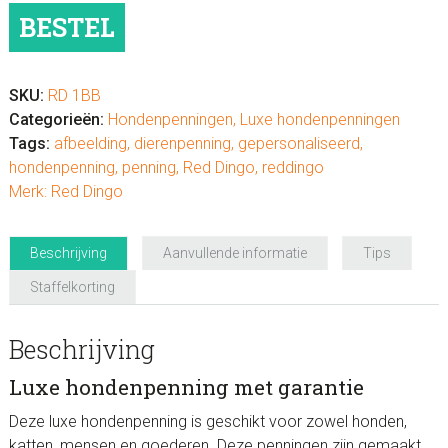
"Bot
BESTEL
in
voerbak"
aantal
SKU:
RD 1BB
Categorieën:
Hondenpenningen
,
Luxe hondenpenningen
Tags:
afbeelding
,
dierenpenning
,
gepersonaliseerd
,
hondenpenning
,
penning
,
Red Dingo
,
reddingo
Merk:
Red Dingo
Beschrijving
Aanvullende informatie
Tips
Staffelkorting
Beschrijving
Luxe hondenpenning met garantie
Deze luxe hondenpenning is geschikt voor zowel honden,
katten, mensen en goederen. Deze penningen zijn gemaakt