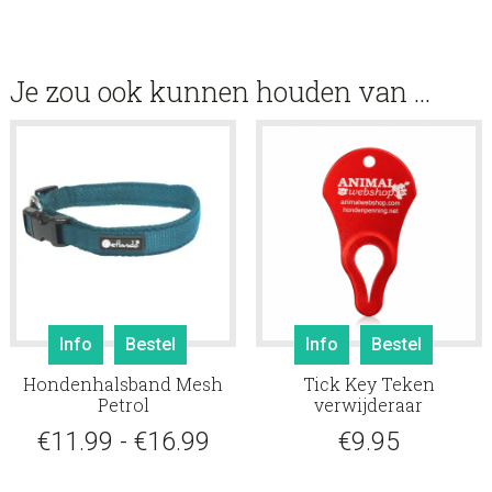
Je zou ook kunnen houden van …
Dit
Info
Bestel
Info
Bestel
product
Hondenhalsband Mesh
Tick Key Teken
heeft
Petrol
verwijderaar
meerdere
Prijsklasse:
€
11.99
-
€
16.99
€
9.95
variaties.
Deze
€11.99