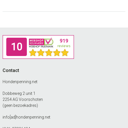
optie
tot
kan
gekozen
€16.99
worden
op
de
Footer
productpagina
Contact
Hondenpenning.net
Dobbeweg 2 unit 1
2254 AG Voorschoten
(geen bezoekadres)
info[ad]hondenpenning.net