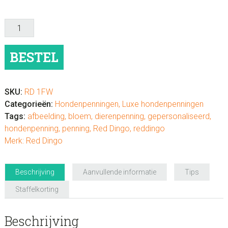
Hondenpenning
luxe
"Bloem"
BESTEL
aantal
SKU:
RD 1FW
Categorieën:
Hondenpenningen
,
Luxe hondenpenningen
Tags:
afbeelding
,
bloem
,
dierenpenning
,
gepersonaliseerd
,
hondenpenning
,
penning
,
Red Dingo
,
reddingo
Merk:
Red Dingo
Beschrijving
Aanvullende informatie
Tips
Staffelkorting
Beschrijving