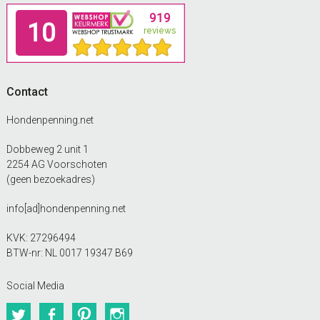
Footer
Contact
Hondenpenning.net
Dobbeweg 2 unit 1
2254 AG Voorschoten
(geen bezoekadres)
info[ad]hondenpenning.net
KVK: 27296494
BTW-nr: NL 0017 19347 B69
Social Media
Twitter
Facebook
Pinterest
Instagram