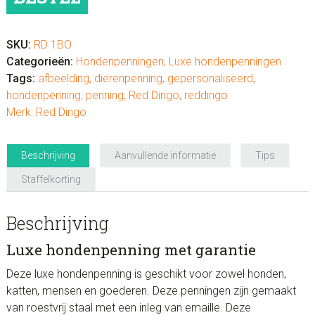
Bot"
aantal
SKU:
RD 1BO
Categorieën:
Hondenpenningen
,
Luxe hondenpenningen
Tags:
afbeelding
,
dierenpenning
,
gepersonaliseerd
,
hondenpenning
,
penning
,
Red Dingo
,
reddingo
Merk:
Red Dingo
Beschrijving
Aanvullende informatie
Tips
Staffelkorting
Beschrijving
Luxe hondenpenning met garantie
Deze luxe hondenpenning is geschikt voor zowel honden,
katten, mensen en goederen. Deze penningen zijn gemaakt
van roestvrij staal met een inleg van emaille. Deze