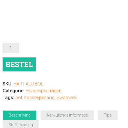
Hondenpenning
aluminium
met
BESTEL
glittersteentjes
(Bol.)
aantal
SKU:
HART ALU BOL
Categorie:
Hondenpenningen
Tags:
bot
,
hondenpenning
,
Swarovski
Beschrijving
Aanvullende informatie
Tips
Staffelkorting