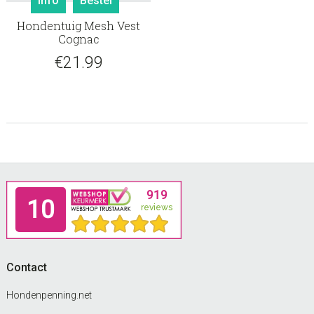
Info
Bestel
product
Hondentuig Mesh Vest
heeft
Cognac
meerdere
€
21.99
variaties.
Deze
optie
kan
gekozen
worden
op
de
Footer
productpagina
Contact
Hondenpenning.net