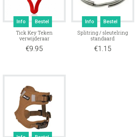
Info
Bestel
Info
Bestel
Tick Key Teken
Splitring / sleutelring
verwijderaar
standaard
€
9.95
€
1.15
Dit