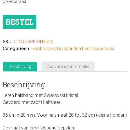
Op voorraad
Hondenhalsband
BESTEL
Swarovski
Strass
Extreme
Pink
SKU:
01STEXPKWH3520
and
Categorieën:
Halsbanden
,
Halsbanden Leer
,
Swarovski
White
35
Beschrijving
Aanvullende informatie
cm
aantal
Beschrijving
Leren halsband met Swarovski kristal.
Gevoerd met zacht kalfsleer.
35 cm x 20 mm. Voor halsmaat 28 tot 32 cm (kleine honden)
De maat van een halsband bepalen: