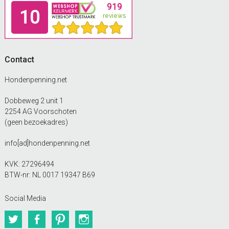
Footer
Contact
Hondenpenning.net
Dobbeweg 2 unit 1
2254 AG Voorschoten
(geen bezoekadres)
info[ad]hondenpenning.net
KVK: 27296494
BTW-nr: NL 0017 19347 B69
Social Media
Twitter
Facebook
Pinterest
Instagram