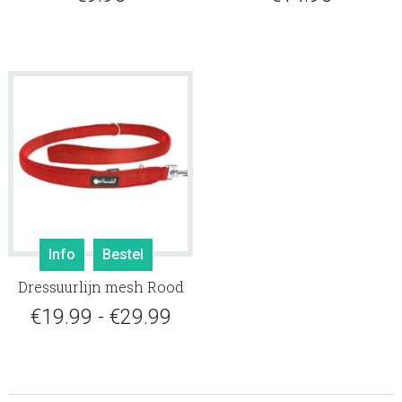
Dit
Info
Bestel
product
Dressuurlijn mesh Rood
heeft
meerdere
Prijsklasse:
€
19.99
-
€
29.99
variaties.
€19.99
Deze
tot
optie
kan