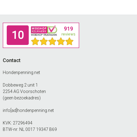
€29.99
gekozen
worden
op
Footer
de
productpagina
Contact
Hondenpenning.net
Dobbeweg 2 unit 1
2254 AG Voorschoten
(geen bezoekadres)
info[ad]hondenpenning.net
KVK: 27296494
BTW-nr: NL 0017 19347 B69