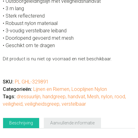
• Outdoorgeleidingslijn met veiligheidshandvat
• 3 m lang
• Sterk reflecterend
• Robuust nylon materiaal
• 3-voudig verstelbare leiband
• Doorlopend gevoerd met mesh
• Geschikt om te dragen
Dit product is nu niet op voorraad en niet beschikbaar.
SKU:
PL GHL-329891
Categorieën:
Lijnen en Riemen
,
Looplijnen Nylon
Tags:
dressuurlijn
,
handgreep
,
handvat
,
Mesh
,
nylon
,
rood
,
veiligheid
,
veiligheidsgreep
,
verstelbaar
Beschrijving
Aanvullende informatie