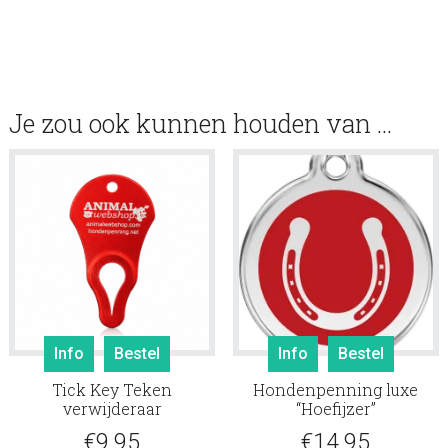
Je zou ook kunnen houden van …
Info
Bestel
Info
Bestel
Tick Key Teken
Hondenpenning luxe
verwijderaar
“Hoefijzer”
€
9.95
€
14.95