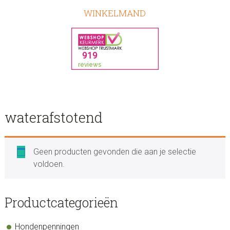
WINKELMAND
waterafstotend
Geen producten gevonden die aan je selectie
voldoen.
sidebar
Store
Productcategorieën
Sidebar
Hondenpenningen