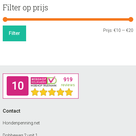
Filter op prijs
M
M
Prijs:
€10
—
€20
Filter
p
p
Footer
Contact
Hondenpenning.net
Dobbeweg 2 unit 1