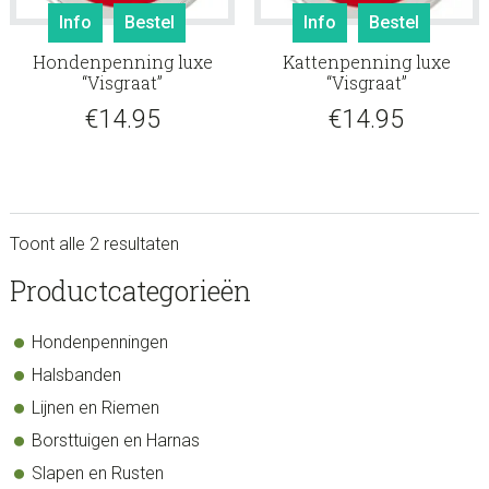
Info
Bestel
Info
Bestel
Hondenpenning luxe
Kattenpenning luxe
“Visgraat”
“Visgraat”
€
14.95
€
14.95
Toont alle 2 resultaten
sidebar
Store
Productcategorieën
Sidebar
Hondenpenningen
Halsbanden
Lijnen en Riemen
Borsttuigen en Harnas
Slapen en Rusten