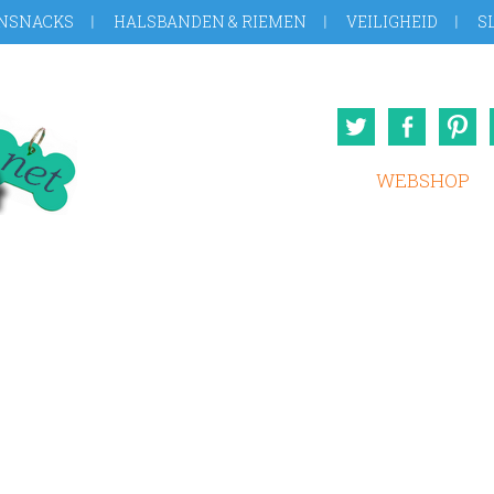
NSNACKS
HALSBANDEN & RIEMEN
VEILIGHEID
S
Twitter
Face
WEBSHOP