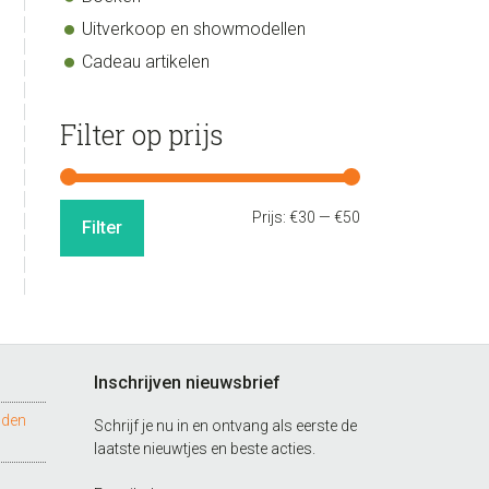
Uitverkoop en showmodellen
Cadeau artikelen
Filter op prijs
Min.
Max.
Prijs:
€30
—
€50
Filter
prijs
prijs
Inschrijven nieuwsbrief
nden
Schrijf je nu in en ontvang als eerste de
laatste nieuwtjes en beste acties.