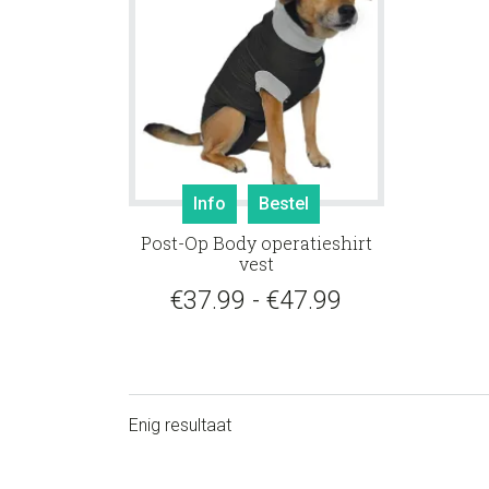
Dit
Info
Bestel
product
Post-Op Body operatieshirt
heeft
vest
meerdere
Prijsklasse:
€
37.99
-
€
47.99
variaties.
Deze
€37.99
optie
tot
kan
gekozen
€47.99
Enig resultaat
worden
op
de