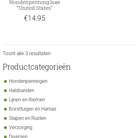
Hondenpenning luxe
“United States”
€
14.95
Toont alle 3 resultaten
sidebar
Store
Productcategorieën
Sidebar
Hondenpenningen
Halsbanden
Lijnen en Riemen
Borsttuigen en Harnas
Slapen en Rusten
Verzorging
Diversen