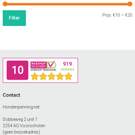
M
M
Prijs:
€10
—
€20
Filter
p
p
Footer
Contact
Hondenpenning.net
Dobbeweg 2 unit 1
2254 AG Voorschoten
(geen bezoekadres)