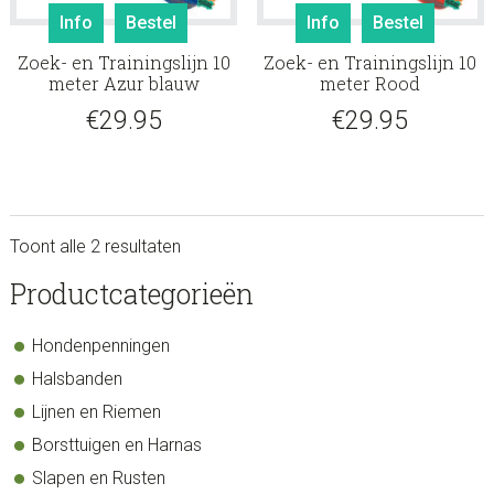
Info
Bestel
Info
Bestel
Zoek- en Trainingslijn 10
Zoek- en Trainingslijn 10
meter Azur blauw
meter Rood
€
29.95
€
29.95
Toont alle 2 resultaten
sidebar
Store
Productcategorieën
Sidebar
Hondenpenningen
Halsbanden
Lijnen en Riemen
Borsttuigen en Harnas
Slapen en Rusten