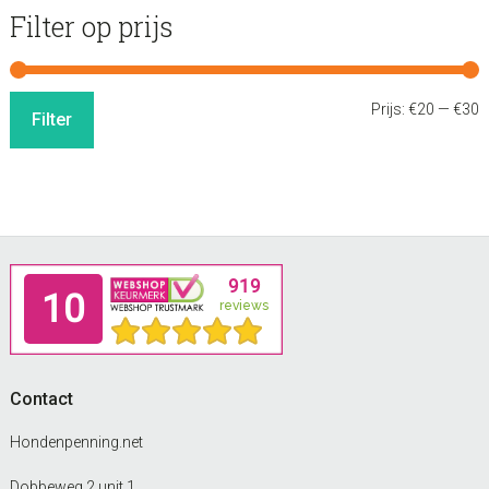
Filter op prijs
M
M
Prijs:
€20
—
€30
Filter
p
p
Footer
Contact
Hondenpenning.net
Dobbeweg 2 unit 1