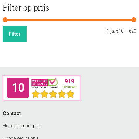
Filter op prijs
M
M
Prijs:
€10
—
€20
Filter
p
p
Footer
Contact
Hondenpenning.net
Dobbeweg 2 unit 1