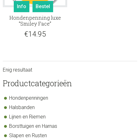
Info
Bestel
Hondenpenning luxe
“Smiley Face”
€
14.95
Enig resultaat
sidebar
Store
Productcategorieën
Sidebar
Hondenpenningen
Halsbanden
Lijnen en Riemen
Borsttuigen en Harnas
Slapen en Rusten