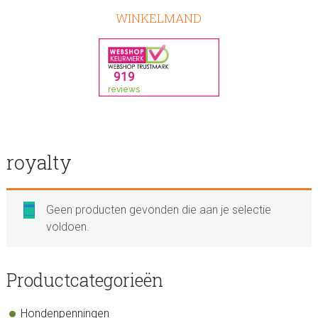
WINKELMAND
royalty
Geen producten gevonden die aan je selectie
voldoen.
sidebar
Store
Productcategorieën
Sidebar
Hondenpenningen