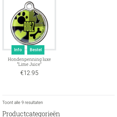
Info
Bestel
Hondenpenning luxe
“Lime Juice”
€
12.95
Toont alle 9 resultaten
sidebar
Store
Productcategorieën