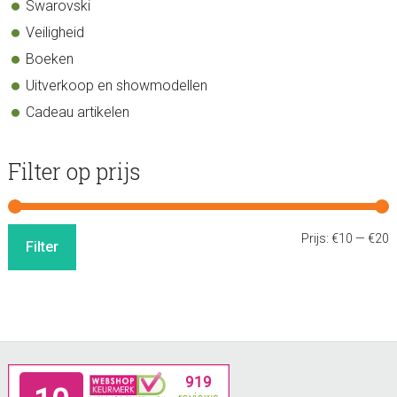
Swarovski
Veiligheid
Boeken
Uitverkoop en showmodellen
Cadeau artikelen
Filter op prijs
M
M
Prijs:
€10
—
€20
Filter
p
p
Footer