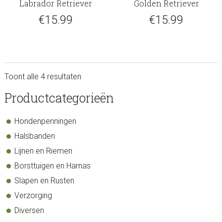
Labrador Retriever
Golden Retriever
€
15.99
€
15.99
Toont alle 4 resultaten
sidebar
Store
Productcategorieën
Sidebar
Hondenpenningen
Halsbanden
Lijnen en Riemen
Borsttuigen en Harnas
Slapen en Rusten
Verzorging
Diversen