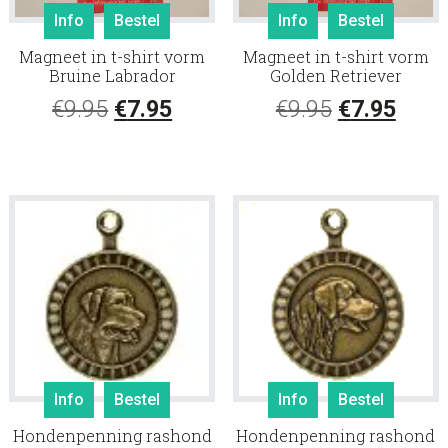
Info
Bestel
Info
Bestel
Magneet in t-shirt vorm
Magneet in t-shirt vorm
Bruine Labrador
Golden Retriever
Oorspronkelijke
Huidige
Oorspronke
Huid
€
9.95
€
7.95
€
9.95
€
7.95
prijs
prijs
prijs
prijs
was:
is:
was:
is:
€9.95.
€7.95.
€9.95.
€7.95
Info
Bestel
Info
Bestel
Hondenpenning rashond
Hondenpenning rashond