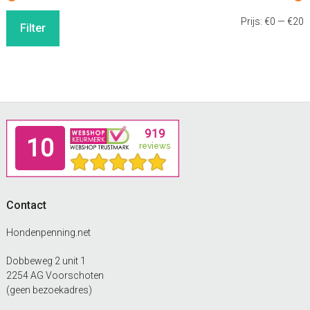
M
M
Prijs:
€0
—
€20
Filter
p
p
Footer
Contact
Hondenpenning.net
Dobbeweg 2 unit 1
2254 AG Voorschoten
(geen bezoekadres)