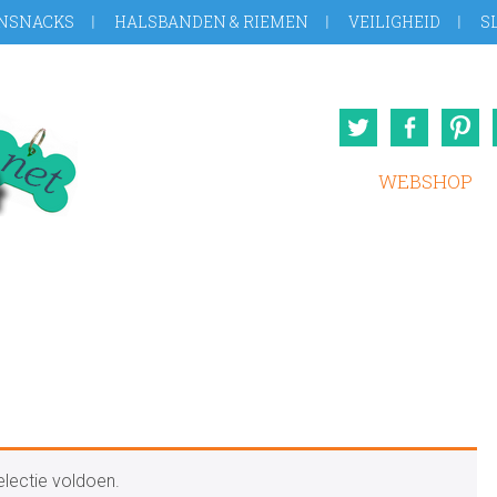
NSNACKS
HALSBANDEN & RIEMEN
VEILIGHEID
S
Twitter
Face
WEBSHOP
lectie voldoen.