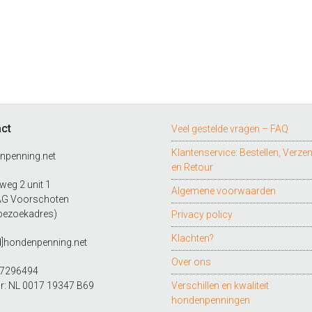
ct
Veel gestelde vragen – FAQ
Klantenservice: Bestellen, Verze
npenning.net
en Retour
eg 2 unit 1
Algemene voorwaarden
AG Voorschoten
bezoekadres)
Privacy policy
Klachten?
d]hondenpenning.net
Over ons
27296494
r: NL 0017 19347 B69
Verschillen en kwaliteit
hondenpenningen