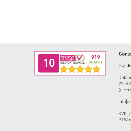
Footer
Conta
Honde
Dobbew
2254 
(geen 
info[a
KVK: 
BTW-n