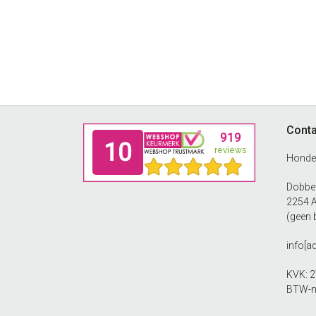
Footer
Conta
Honde
Dobbew
2254 
(geen 
info[a
KVK: 
BTW-n