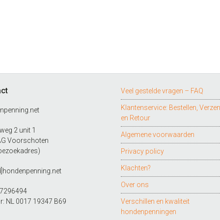
ct
Veel gestelde vragen – FAQ
Klantenservice: Bestellen, Verze
npenning.net
en Retour
eg 2 unit 1
Algemene voorwaarden
AG Voorschoten
bezoekadres)
Privacy policy
Klachten?
d]hondenpenning.net
Over ons
27296494
r: NL 0017 19347 B69
Verschillen en kwaliteit
hondenpenningen