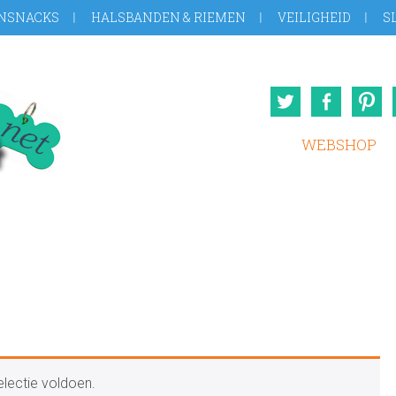
NSNACKS
HALSBANDEN & RIEMEN
VEILIGHEID
S
Twitter
Face
WEBSHOP
lectie voldoen.