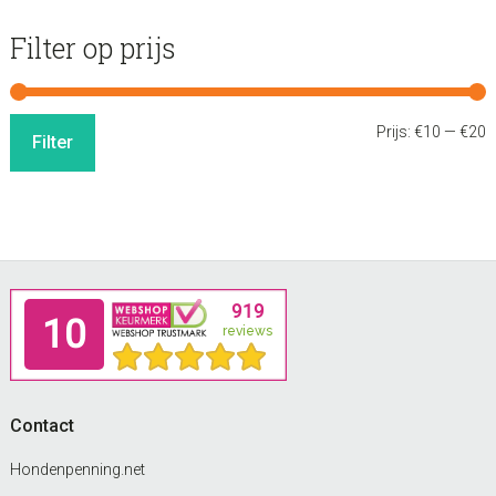
Filter op prijs
M
M
Prijs:
€10
—
€20
Filter
p
p
Footer
Contact
Hondenpenning.net