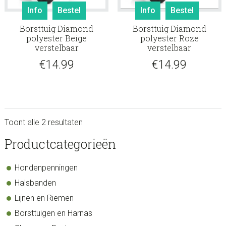
Info
Bestel
Info
Bestel
Borsttuig Diamond
Borsttuig Diamond
polyester Beige
polyester Roze
verstelbaar
verstelbaar
€
14.99
€
14.99
Toont alle 2 resultaten
sidebar
Store
Productcategorieën
Sidebar
Hondenpenningen
Halsbanden
Lijnen en Riemen
Borsttuigen en Harnas