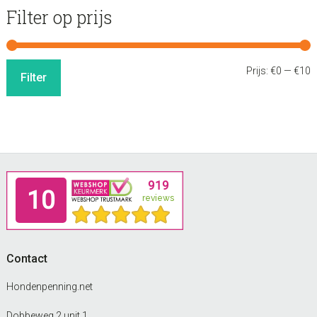
Filter op prijs
M
M
Prijs:
€0
—
€10
Filter
p
p
Footer
Contact
Hondenpenning.net
Dobbeweg 2 unit 1