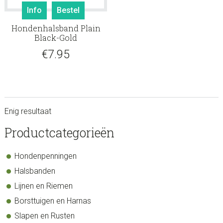
Info
Bestel
Hondenhalsband Plain
Black-Gold
€
7.95
Enig resultaat
sidebar
Store
Productcategorieën
Sidebar
Hondenpenningen
Halsbanden
Lijnen en Riemen
Borsttuigen en Harnas
Slapen en Rusten